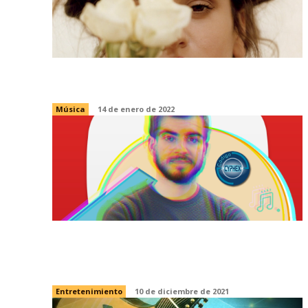
Rosalía y la apropiación cultural
Música
14 de enero de 2022
El fenómeno Altozano: un Youtuber
de la nueva era
Entretenimiento
10 de diciembre de 2021