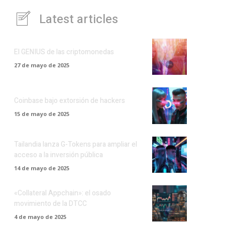
Latest articles
El GENIUS de las criptomonedas
27 de mayo de 2025
Coinbase bajo extorsión de hackers
15 de mayo de 2025
Tailandia lanza G-Tokens para ampliar el
acceso a la inversión pública
14 de mayo de 2025
«Collateral Appchain»: el osado
movimiento de la DTCC
4 de mayo de 2025