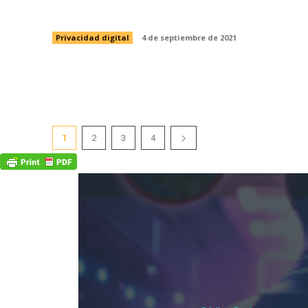
¿Por qué me vigilan si no soy nadie?
Privacidad digital
4 de septiembre de 2021
1
2
3
4