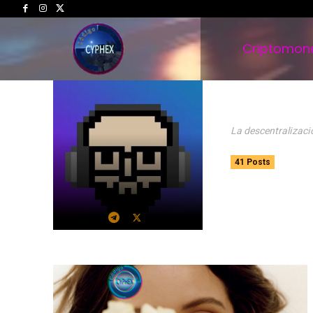
Criptomon
Yoditar
La descentralizació
41 Posts