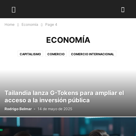
Home
Economía
Page 4
ECONOMÍA
CAPITALISMO
COMERCIO
COMERCIO INTERNACIONAL
CRIPTOECONOMÍA
ESCUELA AUSTRIACA
FINANZAS
GEOFINANZAS
NEGOCIOS
Tailandia lanza G-Tokens para ampliar el
acceso a la inversión pública
Rodrigo Belmar
-
14 de mayo de 2025