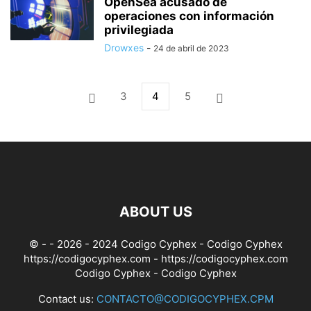
OpenSea acusado de
operaciones con información
privilegiada
Drowxes
-
24 de abril de 2023
3
4
5
ABOUT US
© - - 2026 - 2024 Codigo Cyphex - Codigo Cyphex
https://codigocyphex.com - https://codigocyphex.com
Codigo Cyphex
- Codigo Cyphex
Contact us:
CONTACTO@CODIGOCYPHEX.CPM