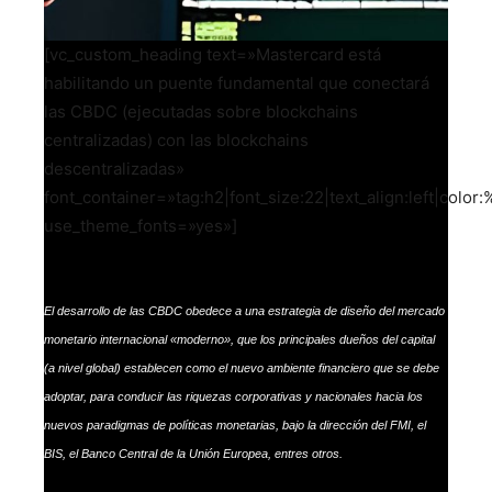
[vc_custom_heading text=»Mastercard está
habilitando un puente fundamental que conectará
las CBDC (ejecutadas sobre blockchains
centralizadas) con las blockchains
descentralizadas»
font_container=»tag:h2|font_size:22|text_align:left|color:%
use_theme_fonts=»yes»]
El desarrollo de las CBDC obedece a una estrategia de diseño del mercado
monetario internacional «moderno», que los principales dueños del capital
(a nivel global) establecen como el nuevo ambiente financiero que se debe
adoptar, para conducir las riquezas corporativas y nacionales hacia los
nuevos paradigmas de políticas monetarias, bajo la dirección del FMI, el
BIS, el Banco Central de la Unión Europea, entres otros.