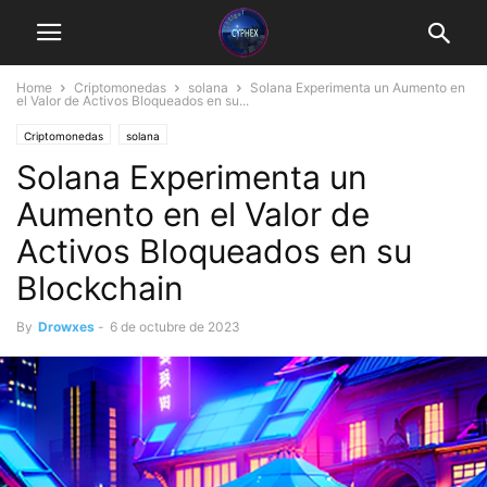
Home
Criptomonedas
solana
Solana Experimenta un Aumento en
el Valor de Activos Bloqueados en su...
Criptomonedas
solana
Solana Experimenta un
Aumento en el Valor de
Activos Bloqueados en su
Blockchain
By
Drowxes
-
6 de octubre de 2023