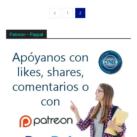
1
2
Patreon – Paypal