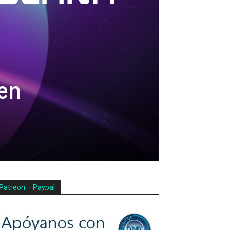
en
Patreon – Paypal