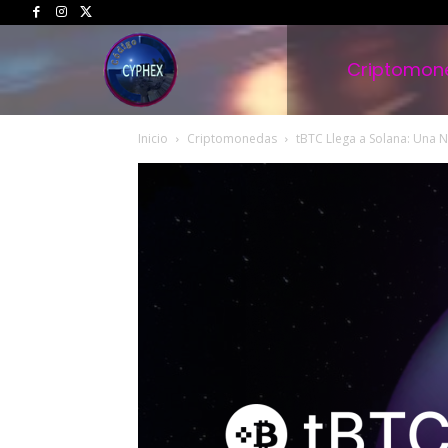
Criptomon
Inicio
Criptomonedas
tBTC Llega a Solana: Una N