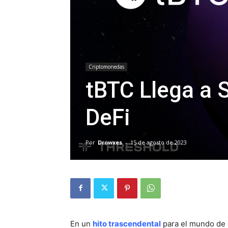
Criptomonedas
tBTC Llega a 
DeFi
Por
Drowxes
-
15 de agosto de 2023
En un
hito trascendental
para el mundo de l