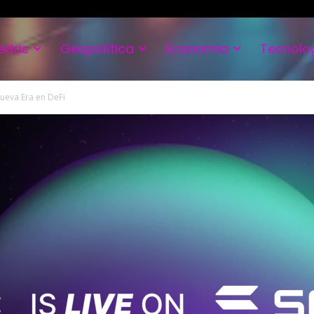
edas
Geopolítica
Economía
Tecnolo
ueva Era en DeFi