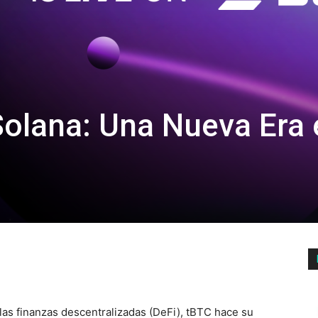
Solana: Una Nueva Era 
as finanzas descentralizadas (DeFi), tBTC hace su