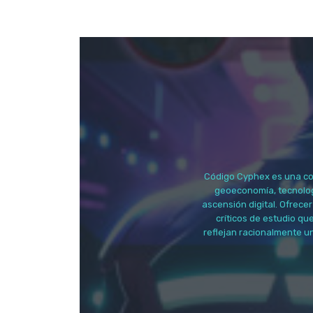
Código Cyphex es una com
geoeconomía, tecnologí
ascensión digital. Ofrecer
críticos de estudio qu
reflejan racionalmente u