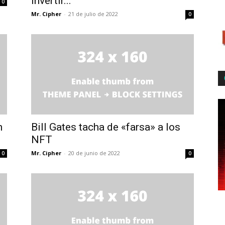
invertir...
0
Mr. Cipher
-
21 de julio de 2022
0
n
Bill Gates tacha de «farsa» a los
NFT
Mr. Cipher
-
20 de junio de 2022
0
0