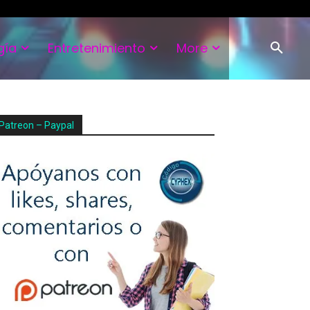
gía
Entretenimiento
More
Patreon – Paypal