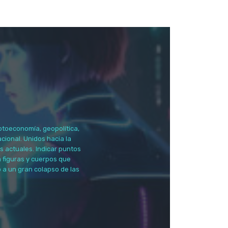
ptoeconomía, geopolítica,
cional. Unidos hacia la
os actuales. Indicar puntos
a figuras y cuerpos que
 a un gran colapso de las