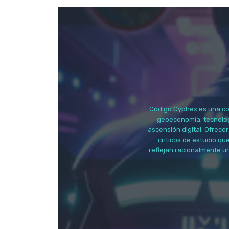
Código Cyphex es una com
geoeconomía, tecnologí
ascensión digital. Ofrecer
críticos de estudio qu
reflejan racionalmente u