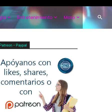
gía
Entretenimiento
More
Patreon – Paypal