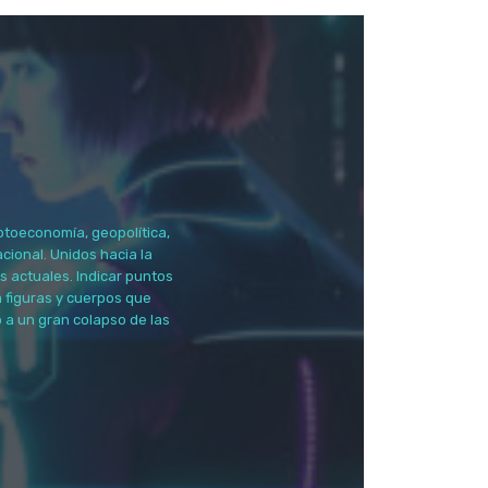
ptoeconomía, geopolítica,
cional. Unidos hacia la
os actuales. Indicar puntos
a figuras y cuerpos que
 a un gran colapso de las