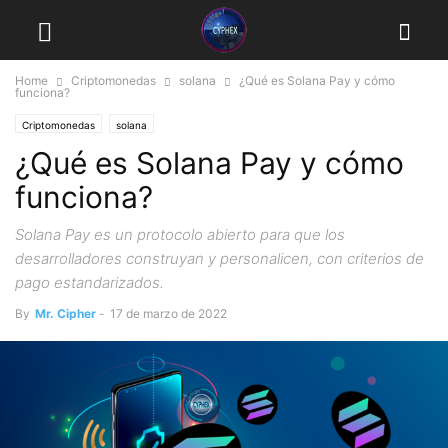
Home
Criptomonedas
solana
¿Qué es Solana Pay y cómo
funciona?
Criptomonedas
solana
¿Qué es Solana Pay y cómo
funciona?
Solana Pay es un protocolo abierto para que los
desarrolladores construyan y personalicen, con criterios de
pago estandarizados.
By
Mr. Cipher
-
17 de marzo de 2022