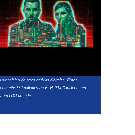
stanciales de otros activos digitales. Estas
adamente $32 millones en ETH, $14,3 millones en
s en LDO de Lido.