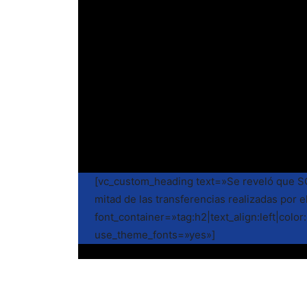
[vc_custom_heading text=»Se reveló que S
mitad de las transferencias realizadas por e
font_container=»tag:h2|text_align:left|color:
use_theme_fonts=»yes»]