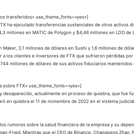
vos transferidos» use_theme_fonts=»yes»]
X ha ejecutado transferencias sustanciales de otros activos dig
,3 millones en MATIC de Polygon y $4,46 millones en LDO de L
Maker, 3,1 millones de dólares en Sushi y 1,6 millones de dóla
a los clientes e inversores de FTX que sufrieron pérdidas por 
4 millones de dólares de sus activos fiduciarios mantenidos 
ca sobre FTX» use_theme_fonts=»yes»]
 desaparecido, actualmente en proceso de quiebra, que fue f
 en quiebra el 11 de noviembre de 2022 en el sistema judicial 
los rumores sobre la salud financiera de la empresa y su depe
n-Fried. Mientras que el CEO de Binance, Changpeng Zhao, fue