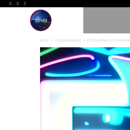
Criptomonedas
Inicio
Criptomonedas
FTX transfiere 316 millone