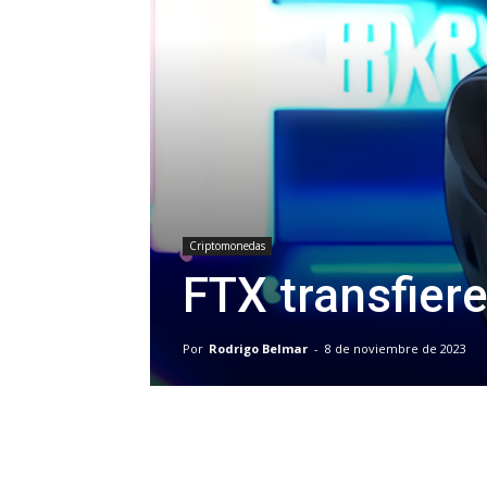
Criptomonedas
FTX transfier
Por
Rodrigo Belmar
-
8 de noviembre de 2023