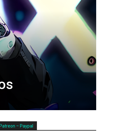
tos
Patreon – Paypal