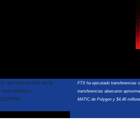
OL representa más de la
FTX ha ejecutado transferencias su
l intercambio.»
transferencias abarcaron aproxim
%23ffffff»
MATIC de Polygon y $4,46 millone