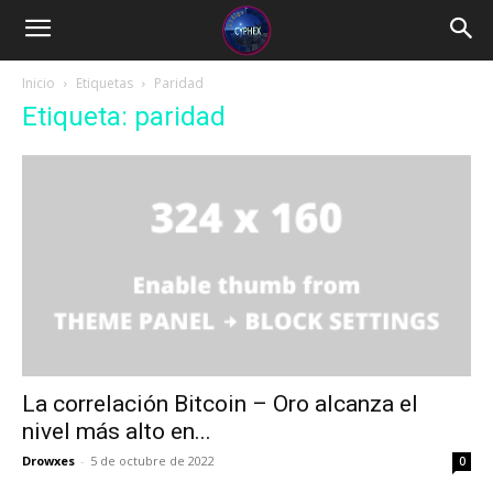
Inicio
Etiquetas
Paridad
Etiqueta: paridad
La correlación Bitcoin – Oro alcanza el
nivel más alto en...
Drowxes
-
5 de octubre de 2022
0