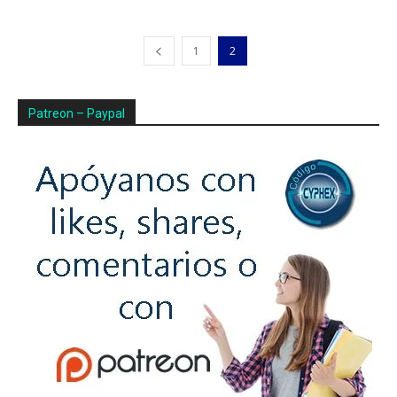
1
2
Patreon – Paypal