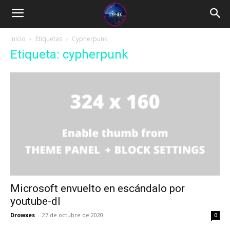
Inicio
Etiquetas
Cypherpunk
Etiqueta: cypherpunk
Microsoft envuelto en escándalo por
youtube-dl
Drowxes
-
27 de octubre de 2020
0