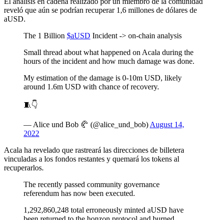
El análisis en cadena realizado por un miembro de la comunidad
reveló que aún se podrían recuperar 1,6 millones de dólares de
aUSD.
The 1 Billion
$aUSD
Incident -> on-chain analysis
Small thread about what happened on Acala during the
hours of the incident and how much damage was done.
My estimation of the damage is 0-10m USD, likely
around 1.6m USD with chance of recovery.
🧵👇
— Alice und Bob 🥐 (@alice_und_bob)
August 14,
2022
Acala ha revelado que rastreará las direcciones de billetera
vinculadas a los fondos restantes y quemará los tokens al
recuperarlos.
The recently passed community governance
referendum has now been executed.
1,292,860,248 total erroneously minted aUSD have
been returned to the honzon protocol and burned.