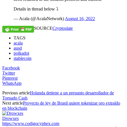
Details in thread below ⤵
— Acala (@AcalaNetwork)
August 16, 2022
SOURCE
Cryptoslate
TAGS
acala
ausd
polkadot
stablecoin
Facebook
Twitter
Pinterest
WhatsApp
Previous article
Holanda detiene a un presunto desarrollador de
Tornado Cash
Next article
Proyecto de ley de Brasil quiere tokenizar oro extraído
en blockchain
Drowxes
https://www.codigocyphex.com