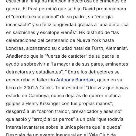
escuchara ninguna mención indecorosa de crímenes de
guerra. El Post permitió que su hijo David promocionara
el “cerebro excepcional” de su padre, su “energía
incansable” y su feliz longevidad gracias a “una dieta rica
en salchichas y escalope vienés”. HK disfrutó de “las
celebraciones del centenario de Nueva York hasta
Londres, alcanzando su ciudad natal de Fürth, Alemania”.
Añadiendo que la “fuerza de carácter” de su padre le
ayudó a sobrevivir a “la mayoría de sus pares, eminentes
detractores y estudiantes”. ” Entre los detractores se
encontraba el fallecido
Anthony Bourdain
, quien en su
libro de 2001 A Cook’s Tour escribió: “Una vez que hayas
estado en Camboya, nunca dejarás de querer matar a
golpes a Henry Kissinger con tus propias manos”;
desgarró a un “cabrón traidor, prevaricador y asesino”
que asoló y “arrojó a los perros” a un país “que todavía
intenta levantarse sobre la única pierna que le queda”.
Después de un evento inaugural en el Yale Club de